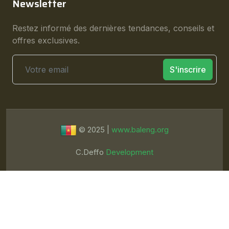
Newsletter
Restez informé des dernières tendances, conseils et
offres exclusives.
S'inscrire
© 2025 |
www.baleng.org
C.Deffo
Development